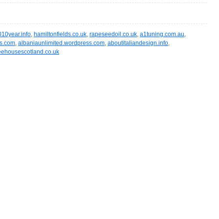
010year.info
,
hamiltonfields.co.uk
,
rapeseedoil.co.uk
,
a1tuning.com.au
,
rs.com
,
albaniaunlimited.wordpress.com
,
aboutitaliandesign.info
,
ehousescotland.co.uk