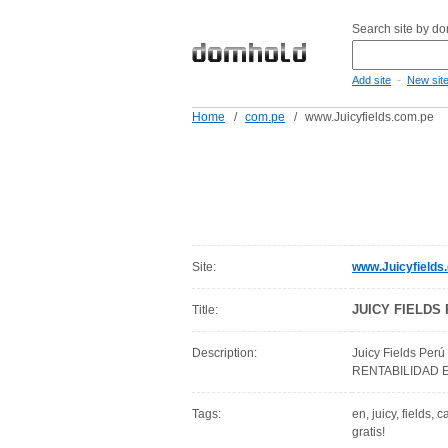
Search site by d
-
Add site
New sit
Home
/
com.pe
/
www.Juicyfields.com.pe
Site:
www.Juicyfields
JUICY FIELDS
Title:
Description:
Juicy Fields Perú
RENTABILIDAD EN 
Tags:
en, juicy, fields, 
gratis!