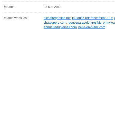
Updated:
28 Mar 2013
Related websites:
elchatargentino.net
,
toulouse-referencement-31.fr
,
chatdeperu.com
,
juegosparacelulares.biz
,
ohmywal
annuairedupleinair.com
,
belle-en-blanc.com