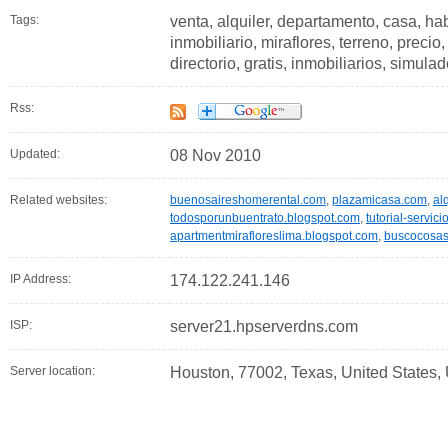
Tags:
venta, alquiler, departamento, casa, ha
inmobiliario, miraflores, terreno, preci
directorio, gratis, inmobiliarios, simulad
Rss:
Updated:
08 Nov 2010
Related websites:
buenosaireshomerental.com
,
plazamicasa.com
,
al
todosporunbuentrato.blogspot.com
,
tutorial-servi
apartmentmirafloreslima.blogspot.com
,
buscocosa
IP Address:
174.122.241.146
ISP:
server21.hpserverdns.com
Server location:
Houston, 77002, Texas, United States,