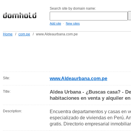
Search site by domain name:
-
Add site
New sites
Home
/
com.pe
/
www.Aldeaurbana.com.pe
Site:
www.Aldeaurbana.com.pe
Aldea Urbana - ¿Buscas casa? - D
Title:
habitaciones en venta y alquiler e
Description:
Encuentra departamentos y casas en ven
especializado de viviendas en Perú. An
gratis. Directorio empresarial inmobilia